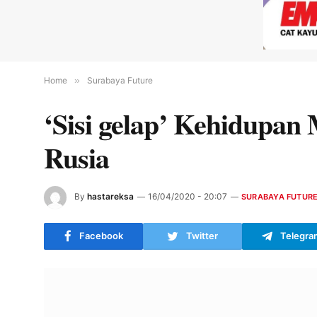
Home
»
Surabaya Future
‘Sisi gelap’ Kehidupan
Rusia
By
hastareksa
16/04/2020 - 20:07
SURABAYA FUTUR
Facebook
Twitter
Telegra