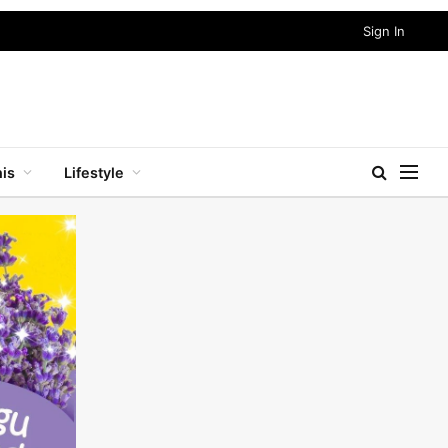
Sign In
nis
Lifestyle