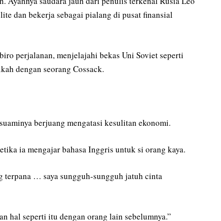
. Ayahnya saudara jauh dari penulis terkenal Rusia Leo
ite dan bekerja sebagai pialang di pusat finansial
ro perjalanan, menjelajahi bekas Uni Soviet seperti
nikah dengan seorang Cossack.
suaminya berjuang mengatasi kesulitan ekonomi.
tika ia mengajar bahasa Inggris untuk si orang kaya.
ng terpana … saya sungguh-sungguh jatuh cinta
an hal seperti itu dengan orang lain sebelumnya.”