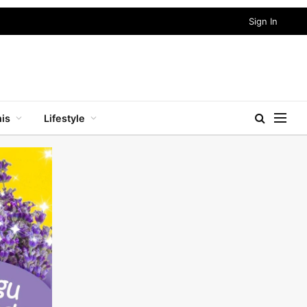
Sign In
nis
Lifestyle