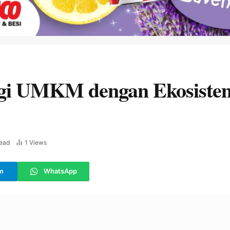
ergi UMKM dengan Ekosiste
ead
1
Views
m
WhatsApp