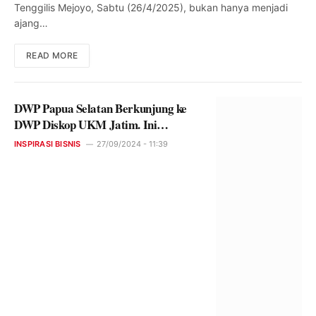
Tenggilis Mejoyo, Sabtu (26/4/2025), bukan hanya menjadi
ajang…
READ MORE
DWP Papua Selatan Berkunjung ke
DWP Diskop UKM Jatim. Ini
Tujuannya
INSPIRASI BISNIS
27/09/2024 - 11:39