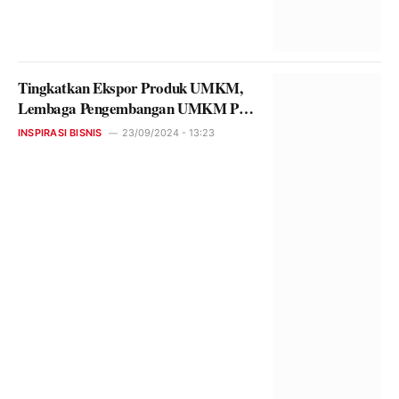
Tingkatkan Ekspor Produk UMKM,
Lembaga Pengembangan UMKM PP
Muhammadiyah Resmi Gandeng
INSPIRASI BISNIS
23/09/2024 - 13:23
Kementerian Perdagangan.