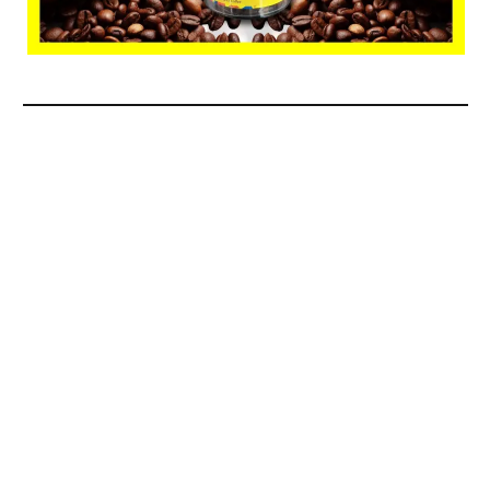
BERITA TERPOPULER
Andy Setiawan Nahkodai Hallo.id, HMN Media
Mantapkan Posisi sebagai Media Ekonomi Nasional
03/08/2026 - 10:21
Beli Minyak Telon Babylon Berpeluang Raih Motor
Listrik dan Ponsel Samsung
29/07/2026 - 16:33
Hari Koperasi ke-79, Festival Batik dan Kuliner
Probolinggo Jadi Etalase Produk UMKM
29/07/2026 - 17:20