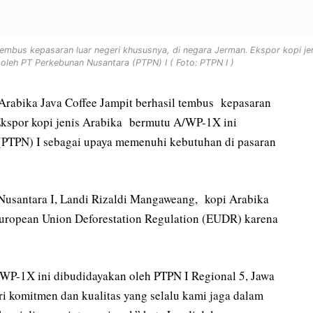
embus kepasaran luar negeri khususnya, di negara Jerman. Ekspor kopi je
oleh PT Perkebunan Nusantara (PTPN) I ( Foto: PTPN I )
 Arabika Java Coffee Jampit berhasil tembus kepasaran
 Ekspor kopi jenis Arabika bermutu A/WP-1X ini
(PTPN) I sebagai upaya memenuhi kebutuhan di pasaran
usantara I, Landi Rizaldi Mangaweang, kopi Arabika
 European Union Deforestation Regulation (EUDR) karena
/WP-1X ini dibudidayakan oleh PTPN I Regional 5, Jawa
ri komitmen dan kualitas yang selalu kami jaga dalam