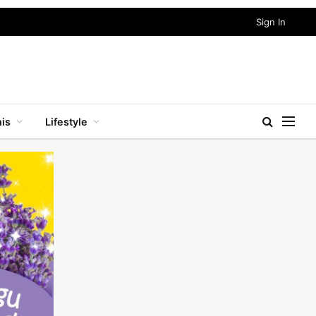
Sign In
nis
Lifestyle