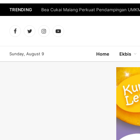
TRENDING
Bea Cukai Malang Perkuat Pendampingan UMKM 
Facebook
Twitter
Instagram
YouTube
Sunday, August 9
Home
Ekbis