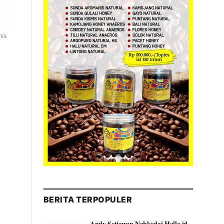
nis
BERITA TERPOPULER
Andy Setiawan Nahkodai Hallo.id,