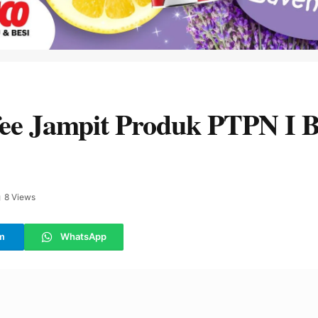
ee Jampit Produk PTPN I B
8
Views
m
WhatsApp