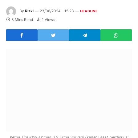
By
Rizki
23/08/2024 - 15:23
HEADLINE
3 Mins Read
1
Views
Ketua Tim KKN Abmas ITS Erma Suryani (kanan) saat berdiskusi