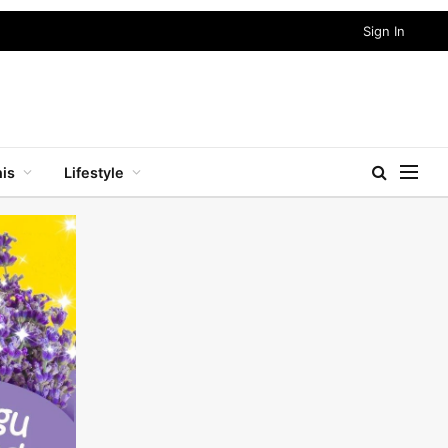
Sign In
nis
Lifestyle