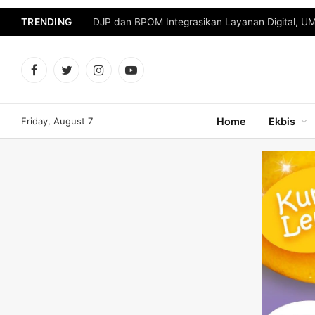
TRENDING
DJP dan BPOM Integrasikan Layanan Digital, U
Facebook
Twitter
Instagram
YouTube
Friday, August 7
Home
Ekbis