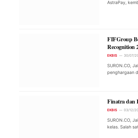
AstraPay, kemb
FIFGroup Bo
Recognition 
EKBIS
30/07/2
SURON.CO, Jaka
penghargaan d
Finatra da
EKBIS
03/12/20
SURON.CO, Jak
kelas. Salah 