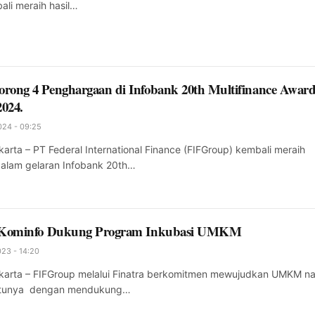
ali meraih hasil…
rong 4 Penghargaan di Infobank 20th Multifinance Awar
2024.
024 - 09:25
rta – PT Federal International Finance (FIFGroup) kembali meraih
alam gelaran Infobank 20th…
n Kominfo Dukung Program Inkubasi UMKM
23 - 14:20
arta – FIFGroup melalui Finatra berkomitmen mewujudkan UMKM na
satunya dengan mendukung…