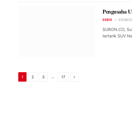
Pengusaha U
EKBIS
03/08/20
SURON.CO, Sura
tertarik SUV 
Next
…
1
2
3
17