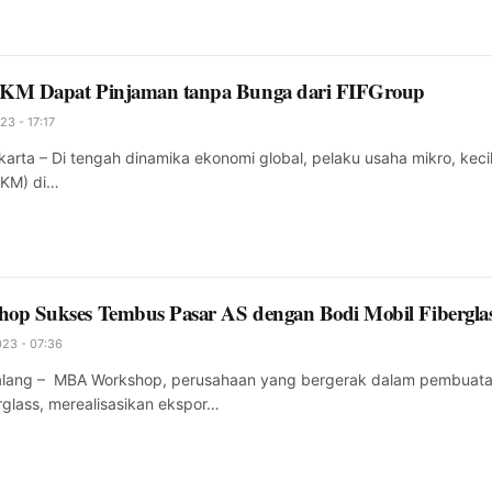
KM Dapat Pinjaman tanpa Bunga dari FIFGroup
23 - 17:17
rta – Di tengah dinamika ekonomi global, pelaku usaha mikro, kecil
KM) di…
p Sukses Tembus Pasar AS dengan Bodi Mobil Fibergla
23 - 07:36
ang – MBA Workshop, perusahaan yang bergerak dalam pembuat
rglass, merealisasikan ekspor…