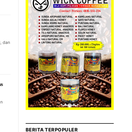
, dan
ss
an
BERITA TERPOPULER