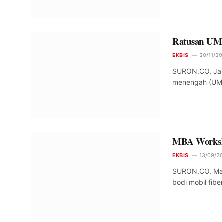
Ratusan UM
EKBIS
30/11/20
SURON.CO, Jaka
menengah (UM
MBA Worksho
EKBIS
13/09/20
SURON.CO, Mal
bodi mobil fibe