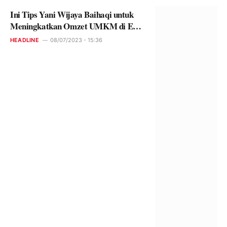
Ini Tips Yani Wijaya Baihaqi untuk
Meningkatkan Omzet UMKM di Era
Digital
HEADLINE
08/07/2023 - 15:36