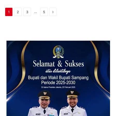
Next
…
1
2
3
5