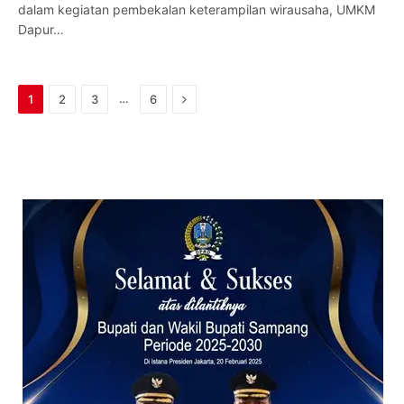
dalam kegiatan pembekalan keterampilan wirausaha, UMKM
Dapur…
Next
…
1
2
3
6