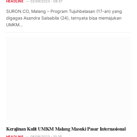
HEADLINE
02/09/2023 - 08:37
SURON.CO, Malang – Program Tujuhbelasan (17-an) yang
digagas Asandra Salsabila (24), ternyata bisa memajukan
UMKM…
Kerajinan Kulit UMKM Malang Masuki Pasar Internasional
HEADLINE
08/08/2023 - 10:35