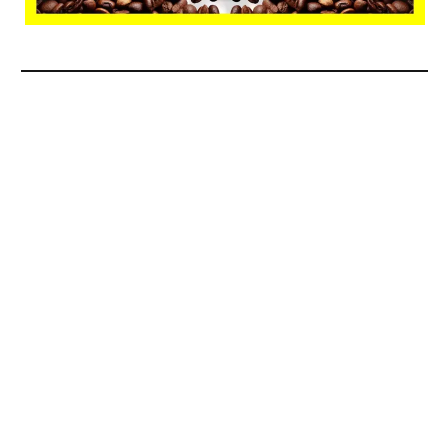
BERITA TERPOPULER
Andy Setiawan Nahkodai Hallo.id, HMN Media
Mantapkan Posisi sebagai Media Ekonomi Nasional
03/08/2026 - 10:21
Beli Minyak Telon Babylon Berpeluang Raih Motor
Listrik dan Ponsel Samsung
29/07/2026 - 16:33
Hati Yang Sehat, Hati Yang Sakit, dan Hati Yang
Mati
31/07/2026 - 07:18
Hari Koperasi ke-79, Festival Batik dan Kuliner