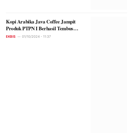
Kopi Arabika Java Coffee Jampit
Produk PTPN I Berhasil Tembus
Pasaran Eropa
EKBIS
01/10/2024 - 11:37