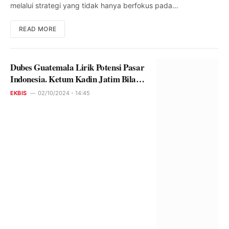
melalui strategi yang tidak hanya berfokus pada…
READ MORE
Dubes Guatemala Lirik Potensi Pasar
Indonesia. Ketum Kadin Jatim Bilang
: Surplus
EKBIS
02/10/2024 - 14:45