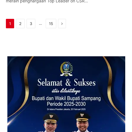
meraih penghargaan Top Leader on CSR…
Next
…
1
2
3
15