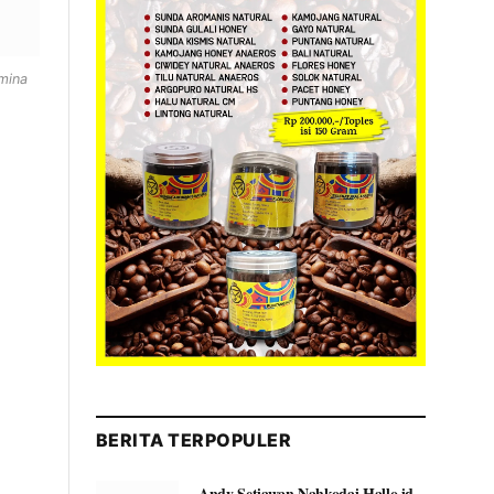
mina
BERITA TERPOPULER
Andy Setiawan Nahkodai Hallo.id,