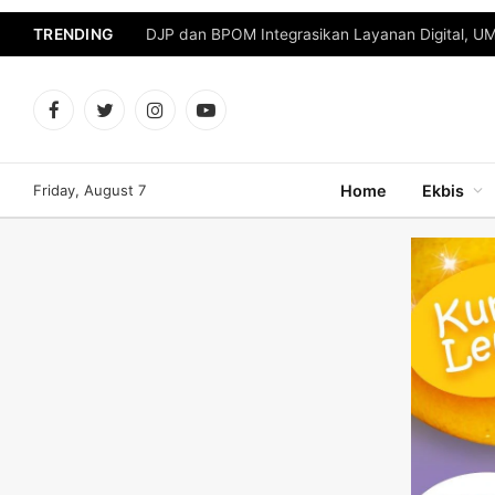
TRENDING
DJP dan BPOM Integrasikan Layanan Digital, U
Facebook
Twitter
Instagram
YouTube
Friday, August 7
Home
Ekbis