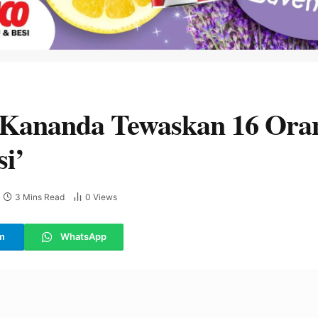
Kananda Tewaskan 16 Oran
i’
3 Mins Read
0
Views
m
WhatsApp