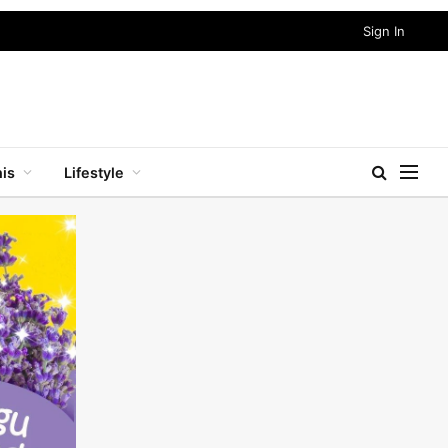
Sign In
nis
Lifestyle