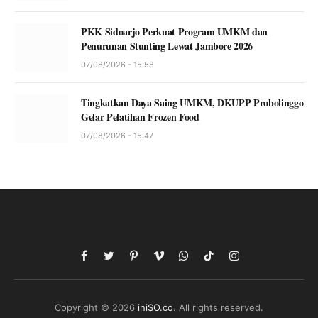
PKK Sidoarjo Perkuat Program UMKM dan
Penurunan Stunting Lewat Jambore 2026
07/08/2026 - 15:58
Tingkatkan Daya Saing UMKM, DKUPP Probolinggo
Gelar Pelatihan Frozen Food
07/08/2026 - 15:47
Facebook
Twitter
Pinterest
Vimeo
WhatsApp
TikTok
Instagram
Copyright © 2026
iniSO.co
. All rights reserved.