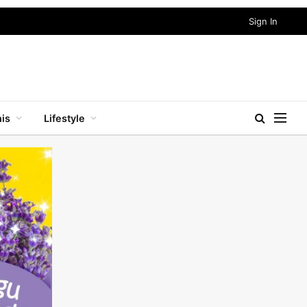
Sign In
nis
Lifestyle