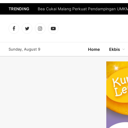
TRENDING
Bea Cukai Malang Perkuat Pendampingan UMKM 
Facebook
Twitter
Instagram
YouTube
Sunday, August 9
Home
Ekbis