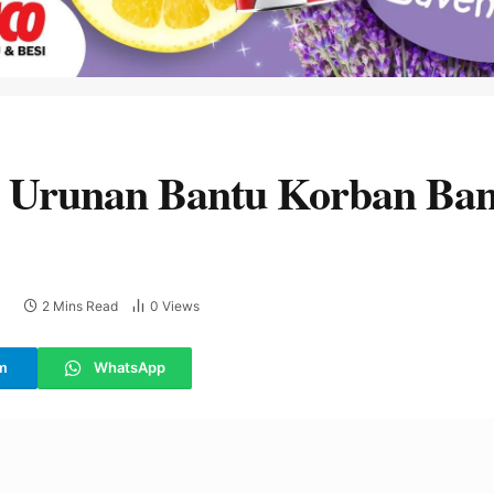
k Urunan Bantu Korban Banj
2 Mins Read
0
Views
E
m
WhatsApp