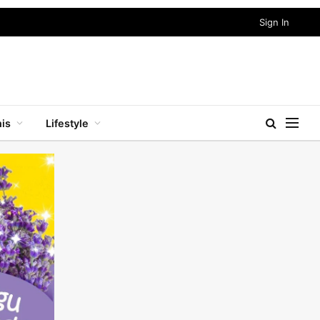
Sign In
nis
Lifestyle