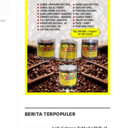
mosi
BERITA TERPOPULER
Andy Setiawan Nahkodai Hallo.id,