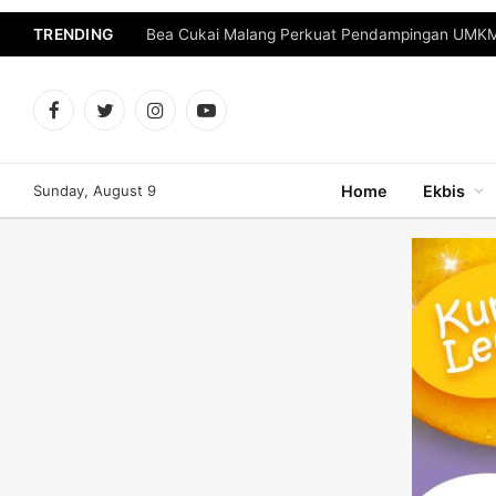
TRENDING
Bea Cukai Malang Perkuat Pendampingan UMKM 
Facebook
Twitter
Instagram
YouTube
Sunday, August 9
Home
Ekbis