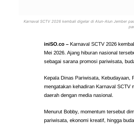
Karnaval SCTV 2026 kembali digelar di Alun-Alun Jember p
pa
iniSO.co –
Karnaval SCTV 2026
kembali
Mei 2026. Ajang hiburan nasional terse
sebagai sarana promosi pariwisata, bud
Kepala
Dinas Pariwisata, Kebudayaan,
mengatakan kehadiran Karnaval SCTV me
daerah dengan media nasional.
Menurut Bobby, momentum tersebut dim
pariwisata, ekonomi kreatif, hingga bud