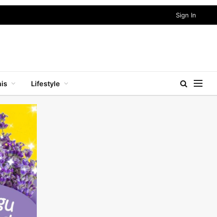
Sign In
nis
Lifestyle