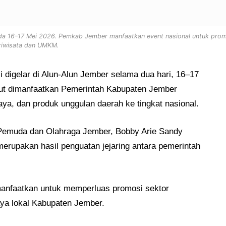
ada 16–17 Mei 2026. Pemkab Jember manfaatkan event nasional untuk pro
riwisata dan UMKM.
 digelar di Alun-Alun Jember selama dua hari, 16–17
but dimanfaatkan
Pemerintah Kabupaten Jember
aya, dan produk unggulan daerah ke tingkat nasional.
 Pemuda dan Olahraga Jember
,
Bobby Arie Sandy
rupakan hasil penguatan jejaring antara pemerintah
anfaatkan untuk memperluas promosi sektor
aya lokal Kabupaten Jember.