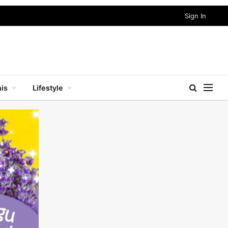
Sign In
nis
Lifestyle