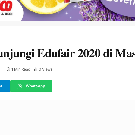
njungi Edufair 2020 di Ma
1 Min Read
0
Views
E
m
WhatsApp