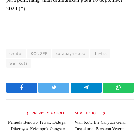
2024.(*)
center
KONSER
surabaya expo
thr-trs
wali kota
Facebook
Twitter
Telegram
WhatsAp
PREVIOUS ARTICLE
NEXT ARTICLE
Pemuda Benowo Tewas, Diduga
Wali Kota Eri Cahyadi Gelar
Dikeroyok Kelompok Gangster
Tasyakuran Bersama Veteran