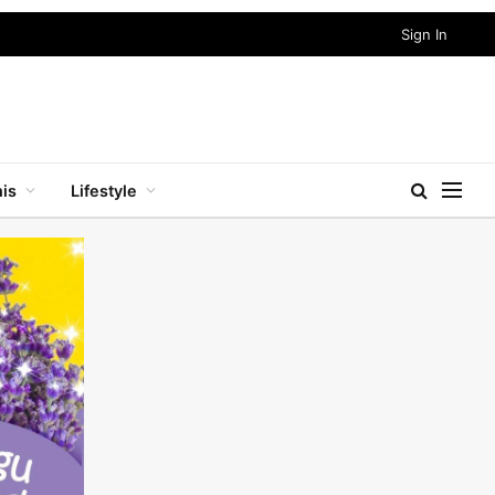
Sign In
nis
Lifestyle