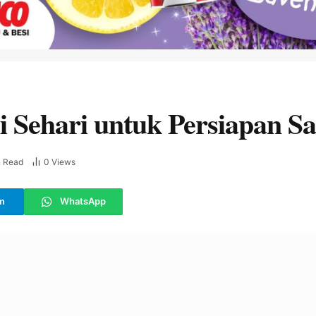
li Sehari untuk Persiapan
n Read
0
Views
m
WhatsApp