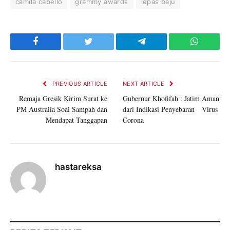
camila cabello
grammy awards
lepas baju
Facebook
Twitter
Telegram
WhatsAp
PREVIOUS ARTICLE
NEXT ARTICLE
Remaja Gresik Kirim Surat ke
Gubernur Khofifah : Jatim Aman
PM Australia Soal Sampah dan
dari Indikasi Penyebaran Virus
Mendapat Tanggapan
Corona
hastareksa