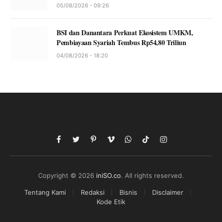
05/08/2026 - 09:26
BSI dan Danantara Perkuat Ekosistem UMKM,
Pembiayaan Syariah Tembus Rp54,80 Triliun
04/08/2026 - 18:20
Facebook
Twitter
Pinterest
Vimeo
WhatsApp
TikTok
Instagram
Copyright © 2026
iniSO.co
. All rights reserved.
Tentang Kami
Redaksi
Bisnis
Disclaimer
Kode Etik