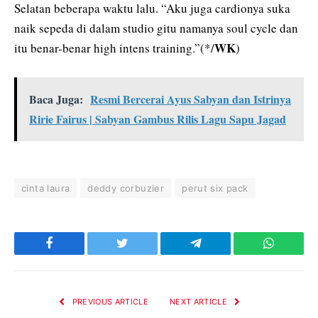
Selatan beberapa waktu lalu. “Aku juga cardionya suka
naik sepeda di dalam studio gitu namanya soul cycle dan
WK
itu benar-benar high intens training.”(*/
)
Baca Juga:
Resmi Bercerai Ayus Sabyan dan Istrinya
Ririe Fairus | Sabyan Gambus Rilis Lagu Sapu Jagad
cinta laura
deddy corbuzier
perut six pack
Facebook
Twitter
Telegram
WhatsAp
PREVIOUS ARTICLE
NEXT ARTICLE