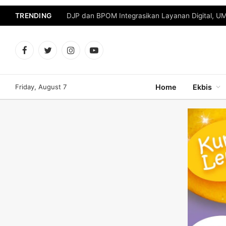
TRENDING
DJP dan BPOM Integrasikan Layanan Digital, U
Facebook
Twitter
Instagram
YouTube
Friday, August 7
Home
Ekbis