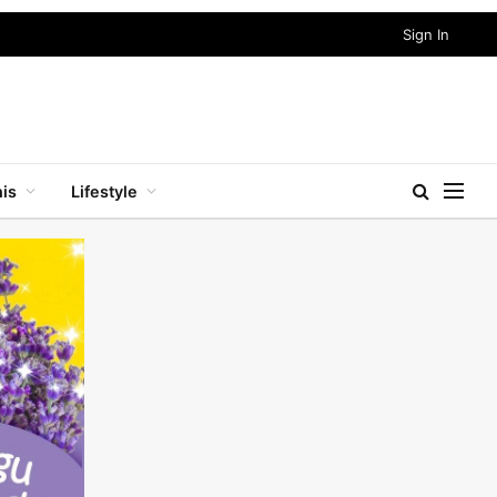
Sign In
nis
Lifestyle