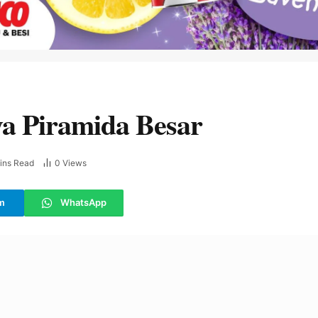
a Piramida Besar
ins Read
0
Views
m
WhatsApp