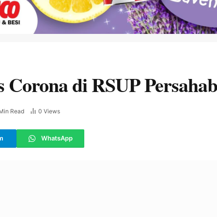
rus Corona di RSUP Persaha
 Min Read
0
Views
m
WhatsApp