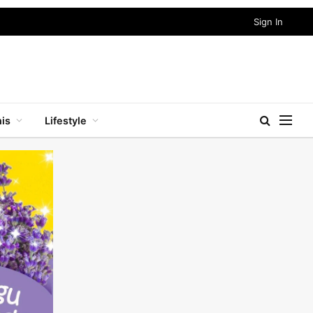
Sign In
nis
Lifestyle