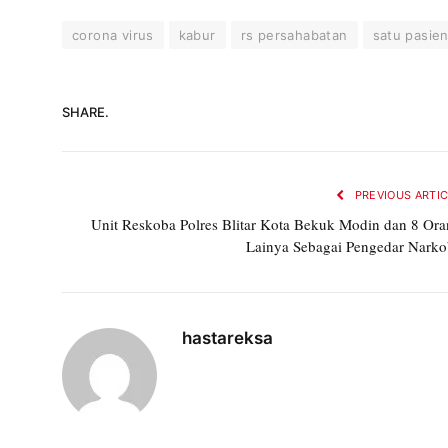
corona virus
kabur
rs persahabatan
satu pasie
SHARE.
PREVIOUS ARTI
Unit Reskoba Polres Blitar Kota Bekuk Modin dan 8 Or
Lainya Sebagai Pengedar Nark
hastareksa