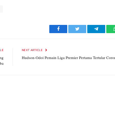
n
Facebook
Twitter
Telegram
CLE
NEXT ARTICLE
ang
Hudson-Odoi Pemain Liga Premier Pertama Tertular Coro
oba