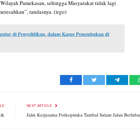
i Wilayah Pamekasan, sehingga Masyarakat tidak lagi
meresahkan”, tandasnya. (irgo)
rputar di Penyelidikan, dalam Kasus Penembakan di
Facebook
Twitter
Telegram
CLE
NEXT ARTICLE
ik
Jalin Kerjasama Forkopimka Tambal Sulam Jalan Berlub