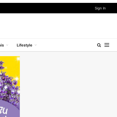
Sign In
nis
Lifestyle