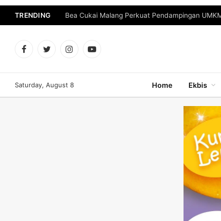
TRENDING
Bea Cukai Malang Perkuat Pendampingan UMKM 
Facebook
Twitter
Instagram
YouTube
Saturday, August 8
Home
Ekbis