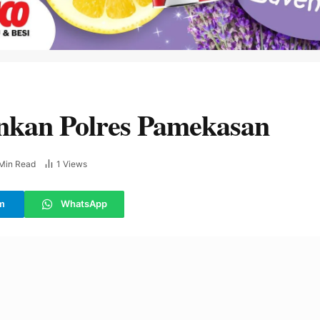
nkan Polres Pamekasan
 Min Read
1
Views
m
WhatsApp