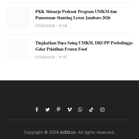
PKK Sidoarjo Perkuat Program UMKM dan
Penurunan Stunting Lewat Jambore 2026
07/08/2026 - 15:58
Tingkatkan Daya Saing UMKM, DKUPP Probolinggo
Gelar Pelatihan Frozen Food
07/08/2026 - 15:47
Facebook
Twitter
Pinterest
Vimeo
WhatsApp
TikTok
Instagram
Copyright © 2026
iniSO.co
. All rights reserved.