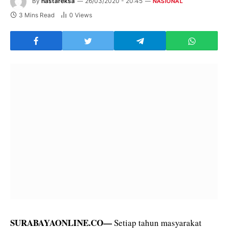
By
hastareksa
26/03/2020 - 20:45
NASIONAL
3 Mins Read
0
Views
SURABAYAONLINE.CO—
Setiap tahun masyarakat