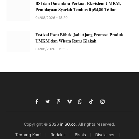
BSI dan Danantara Perkuat Ekosistem UMKM,
Pembiayaan Syariah Tembus Rp54,80 Triliun
04/08/2026 - 18:20
Festival Pacu Bithek Jadi Ajang Promosi Produk
UMKM dan Wisata Ranu Klakah
04/08/2026 - 15:53
Facebook
Twitter
Pinterest
Vimeo
WhatsApp
TikTok
Instagram
Copyright © 2026
iniSO.co
. All rights reserved.
Tentang Kami
Redaksi
Bisnis
Disclaimer