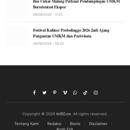
Bea Cukai Malang Perkuat Pendampingan UMKM
Berorientasi Ekspor
08/08/2026 - 11:43
Festival Kuliner Probolinggo 2026 Jadi Ajang
Penguatan UMKM dan Pariwisata
08/08/2026 - 09:20
Facebook
Twitter
Pinterest
Vimeo
WhatsApp
TikTok
Instagram
Copyright © 2026
iniSO.co
. All rights reserved.
Tentang Kami
Redaksi
Bisnis
Disclaimer
Kode Etik