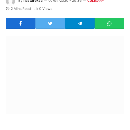
By
hastareksa
07/04/2020 - 20:36
CULINARY
2 Mins Read
0
Views