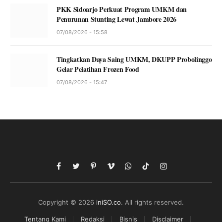
PKK Sidoarjo Perkuat Program UMKM dan
Penurunan Stunting Lewat Jambore 2026
07/08/2026 - 15:58
Tingkatkan Daya Saing UMKM, DKUPP Probolinggo
Gelar Pelatihan Frozen Food
07/08/2026 - 15:47
Facebook
Twitter
Pinterest
Vimeo
WhatsApp
TikTok
Instagram
Copyright © 2026
iniSO.co
. All rights reserved.
Tentang Kami
Redaksi
Bisnis
Disclaimer