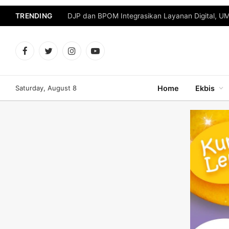
TRENDING
DJP dan BPOM Integrasikan Layanan Digital, U
Facebook
Twitter
Instagram
YouTube
Saturday, August 8
Home
Ekbis