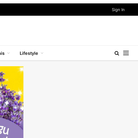
Sign In
nis
Lifestyle