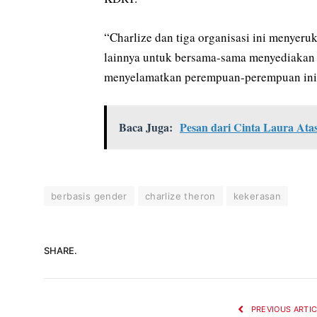
“Charlize dan tiga organisasi ini menyer
lainnya untuk bersama-sama menyediakan
menyelamatkan perempuan-perempuan ini,
Baca Juga:
Pesan dari Cinta Laura At
berbasis gender
charlize theron
kekerasan
SHARE.
PREVIOUS ARTI