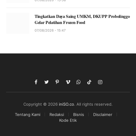
07/08/2026 - 15:58
Tingkatkan Daya Saing UMKM, DKUPP Probolinggo
Gelar Pelatihan Frozen Food
07/08/2026 - 15:47
Facebook
Twitter
Pinterest
Vimeo
WhatsApp
TikTok
Instagram
Copyright © 2026
iniSO.co
. All rights reserved.
Tentang Kami
Redaksi
Bisnis
Disclaimer
Kode Etik