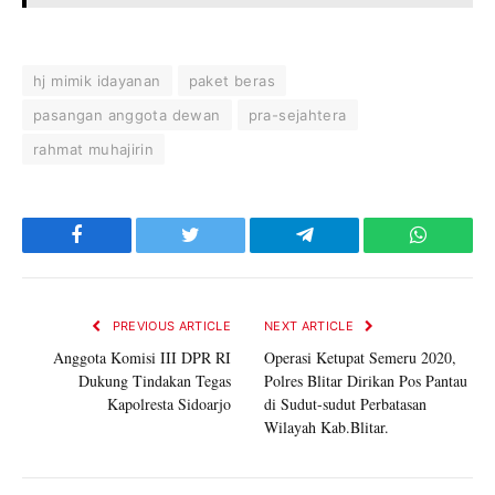
hj mimik idayanan
paket beras
pasangan anggota dewan
pra-sejahtera
rahmat muhajirin
Facebook
Twitter
Telegram
WhatsAp
PREVIOUS ARTICLE
NEXT ARTICLE
Anggota Komisi III DPR RI
Operasi Ketupat Semeru 2020,
Dukung Tindakan Tegas
Polres Blitar Dirikan Pos Pantau
Kapolresta Sidoarjo
di Sudut-sudut Perbatasan
Wilayah Kab.Blitar.