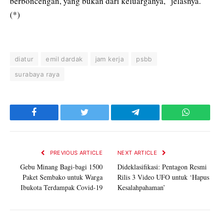
berboncengan, yang bukan dari keluarganya,” jelasnya.
(*)
diatur
emil dardak
jam kerja
psbb
surabaya raya
Facebook
Twitter
Telegram
WhatsAp
PREVIOUS ARTICLE
NEXT ARTICLE
Gebu Minang Bagi-bagi 1500
Dideklasifikasi: Pentagon Resmi
Paket Sembako untuk Warga
Rilis 3 Video UFO untuk ‘Hapus
Ibukota Terdampak Covid-19
Kesalahpahaman’