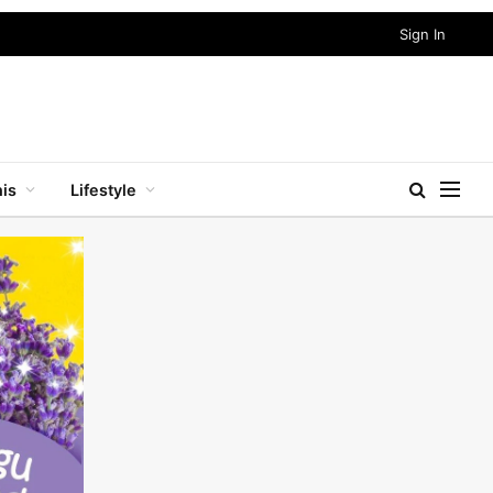
Sign In
nis
Lifestyle