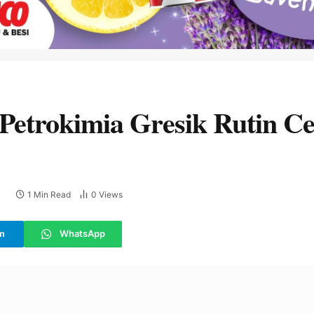
Petrokimia Gresik Rutin C
1 Min Read
0
Views
E
m
WhatsApp