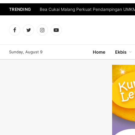
TRENDING
Bea Cukai Malang Perkuat Pendampingan UMKM 
Facebook
Twitter
Instagram
YouTube
Sunday, August 9
Home
Ekbis