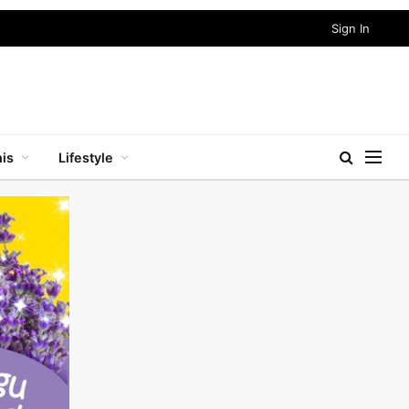
Sign In
nis
Lifestyle