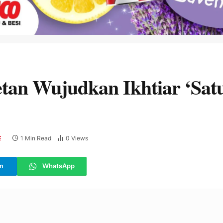
tan Wujudkan Ikhtiar ‘Sat
1 Min Read
0
Views
E
m
WhatsApp