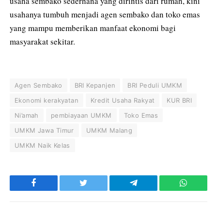
usaha sembako sederhana yang dirintis dari rumah, kini
usahanya tumbuh menjadi agen sembako dan toko emas
yang mampu memberikan manfaat ekonomi bagi
masyarakat sekitar.
Agen Sembako
BRI Kepanjen
BRI Peduli UMKM
Ekonomi kerakyatan
Kredit Usaha Rakyat
KUR BRI
Ni’amah
pembiayaan UMKM
Toko Emas
UMKM Jawa Timur
UMKM Malang
UMKM Naik Kelas
Facebook
Twitter
Telegram
WhatsAp