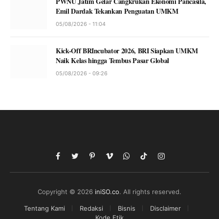
PWNU Jatim Gelar Cangkrukan Ekonomi Pancasila,
Emil Dardak Tekankan Penguatan UMKM
05/08/2026 - 11:04
Kick-Off BRIncubator 2026, BRI Siapkan UMKM
Naik Kelas hingga Tembus Pasar Global
05/08/2026 - 09:26
Facebook
Twitter
Pinterest
Vimeo
WhatsApp
TikTok
Instagram
Copyright © 2026
iniSO.co
. All rights reserved.
Tentang Kami
Redaksi
Bisnis
Disclaimer
Kode Etik