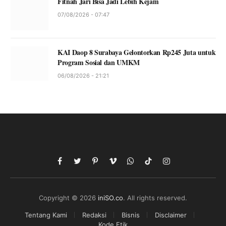
Fitnah Jari Bisa Jadi Lebih Kejam
07/08/2026 - 07:47
KAI Daop 8 Surabaya Gelontorkan Rp245 Juta untuk
Program Sosial dan UMKM
06/08/2026 - 21:21
Facebook
Twitter
Pinterest
Vimeo
WhatsApp
TikTok
Instagram
Copyright © 2026
iniSO.co
. All rights reserved.
Tentang Kami
Redaksi
Bisnis
Disclaimer
Kode Etik