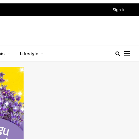
Sign In
nis
Lifestyle