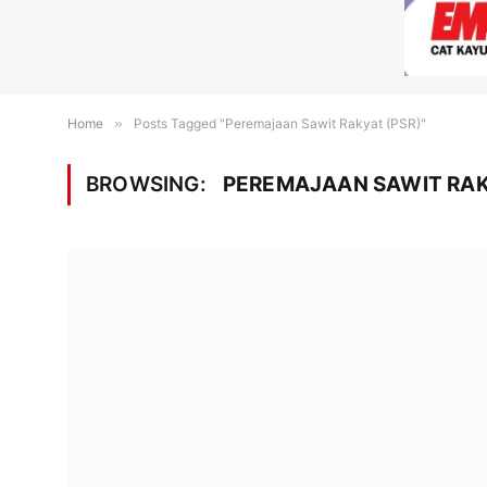
Home
»
Posts Tagged "Peremajaan Sawit Rakyat (PSR)"
BROWSING:
PEREMAJAAN SAWIT RAK