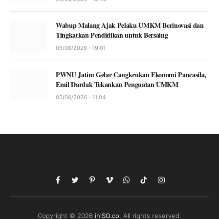
Wabup Malang Ajak Pelaku UMKM Berinovasi dan
Tingkatkan Pendidikan untuk Bersaing
05/08/2026 - 19:01
PWNU Jatim Gelar Cangkrukan Ekonomi Pancasila,
Emil Dardak Tekankan Penguatan UMKM
05/08/2026 - 11:04
Facebook
Twitter
Pinterest
Vimeo
WhatsApp
TikTok
Instagram
Copyright © 2026
iniSO.co
. All rights reserved.