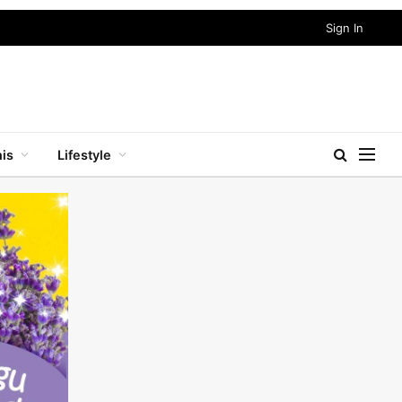
Sign In
nis
Lifestyle