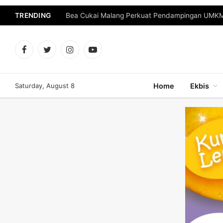
TRENDING
Bea Cukai Malang Perkuat Pendampingan UMKM 
Facebook
Twitter
Instagram
YouTube
Saturday, August 8
Home
Ekbis