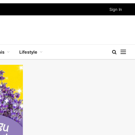
Sign In
nis
Lifestyle