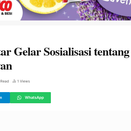
r Gelar Sosialisasi tenta
wan
 Read
1
Views
m
WhatsApp