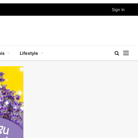
Sign In
nis
Lifestyle