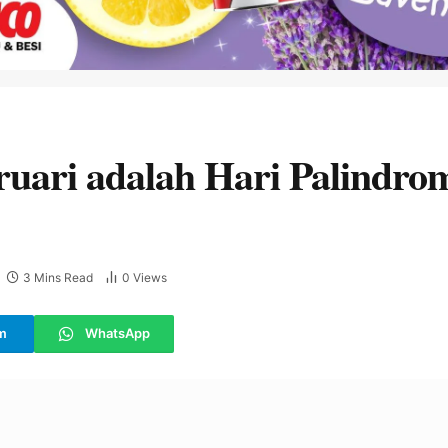
ruari adalah Hari Palindro
3 Mins Read
0
Views
m
WhatsApp