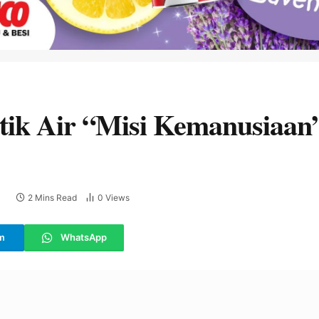
ik Air “Misi Kemanusiaan”
2 Mins Read
0
Views
E
m
WhatsApp