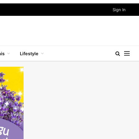
Sign In
nis
Lifestyle