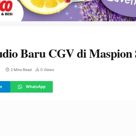
tudio Baru CGV di Maspion
2 Mins Read
0
Views
m
WhatsApp