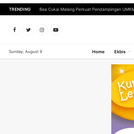
TRENDING
Bea Cukai Malang Perkuat Pendampingan UMKM 
Facebook
Twitter
Instagram
YouTube
Sunday, August 9
Home
Ekbis