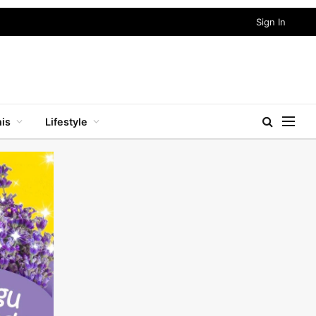
Sign In
nis
Lifestyle