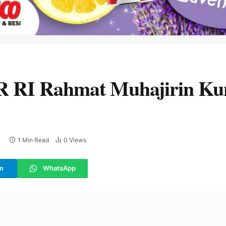
R RI Rahmat Muhajirin Ku
1 Min Read
0
Views
m
WhatsApp