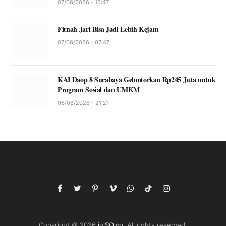
07/08/2026 - 15:47
Fitnah Jari Bisa Jadi Lebih Kejam
07/08/2026 - 07:47
KAI Daop 8 Surabaya Gelontorkan Rp245 Juta untuk
Program Sosial dan UMKM
06/08/2026 - 21:21
Facebook
Twitter
Pinterest
Vimeo
WhatsApp
TikTok
Instagram
Copyright © 2026
iniSO.co
. All rights reserved.