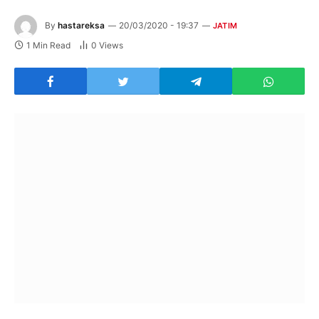
By
hastareksa
20/03/2020 - 19:37
JATIM
1 Min Read
0
Views