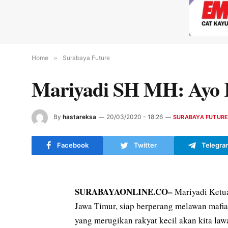
Home
»
Surabaya Future
Mariyadi SH MH: Ayo 
By
hastareksa
20/03/2020 - 18:26
SURABAYA FUTUR
Facebook
Twitter
Telegra
SURABAYAONLINE.CO–
Mariyadi Ketua
Jawa Timur, siap berperang melawan mafia 
yang merugikan rakyat kecil akan kita la