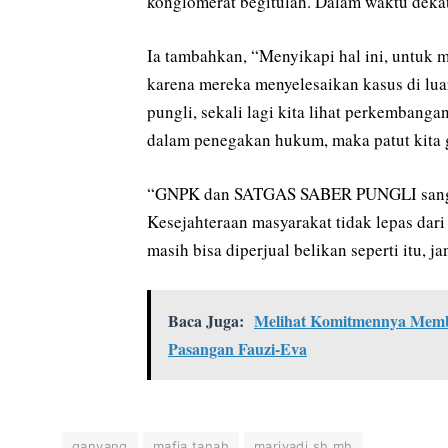
konglomerat begitulah. Dalam waktu dekat
Ia tambahkan, “Menyikapi hal ini, untuk 
karena mereka menyelesaikan kasus di lu
pungli, sekali lagi kita lihat perkembang
dalam penegakan hukum, maka patut kita 
“GNPK dan SATGAS SABER PUNGLI sanga
Kesejahteraan masyarakat tidak lepas dar
masih bisa diperjual belikan seperti itu, j
Baca Juga:
Melihat Komitmennya Memb
Pasangan Fauzi-Eva
ganyang
mafia tanah
mariyadi sh mh