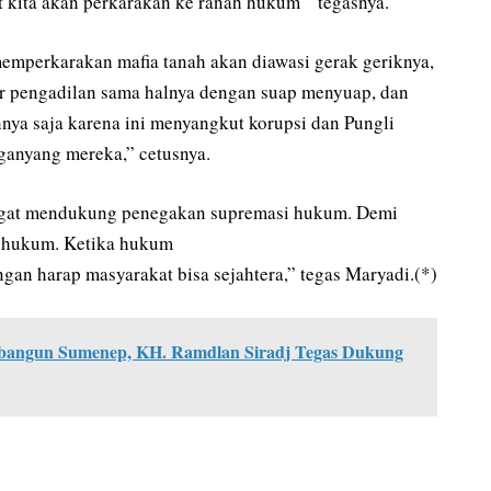
 kita akan perkarakan ke ranah hukum ” tegasnya.
memperkarakan mafia tanah akan diawasi gerak geriknya,
ar pengadilan sama halnya dengan suap menyuap, dan
annya saja karena ini menyangkut korupsi dan Pungli
ganyang mereka,” cetusnya.
t mendukung penegakan supremasi hukum. Demi
i hukum. Ketika hukum
angan harap masyarakat bisa sejahtera,” tegas Maryadi.(*)
angun Sumenep, KH. Ramdlan Siradj Tegas Dukung