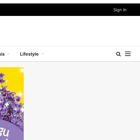
Sign In
nis
Lifestyle