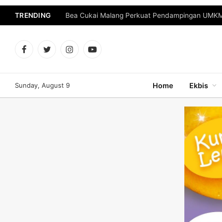
TRENDING
Bea Cukai Malang Perkuat Pendampingan UMKM 
Facebook
Twitter
Instagram
YouTube
Sunday, August 9
Home
Ekbis