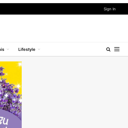
Sign In
nis
Lifestyle