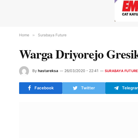
Home
»
Surabaya Future
Warga Driyorejo Gresik
By
hastareksa
26/03/2020 - 22:41
SURABAYA FUTUR
Facebook
Twitter
Telegra