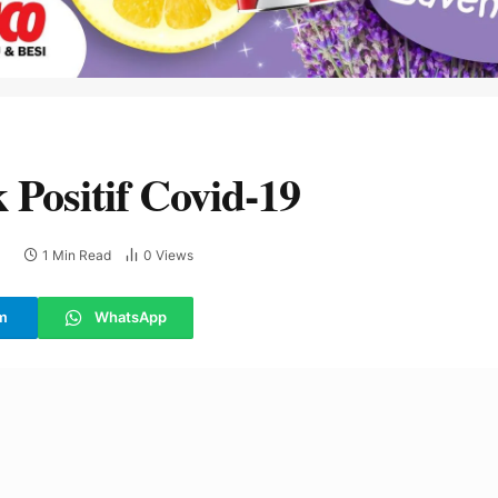
 Positif Covid-19
1 Min Read
0
Views
E
m
WhatsApp